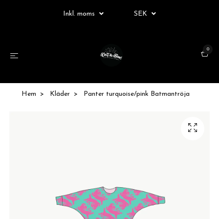
Inkl. moms
SEK
0
Hem
Kläder
Panter turquoise/pink Batmantröja