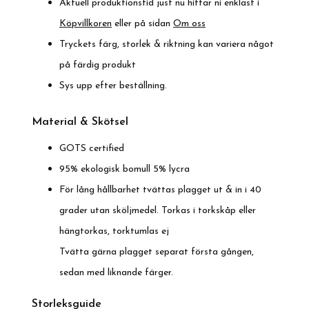
Aktuell produktionstid just nu hittar ni enklast i
Köpvillkoren
eller på sidan
Om oss
Tryckets färg, storlek & riktning kan variera något
på färdig produkt
Sys upp efter beställning.
Material & Skötsel
GOTS certified
95% ekologisk bomull 5% lycra
För lång hållbarhet tvättas plagget ut & in i 40
grader utan sköljmedel. Torkas i torkskåp eller
hängtorkas, torktumlas ej
Tvätta gärna plagget separat första gången,
sedan med liknande färger.
Storleksguide