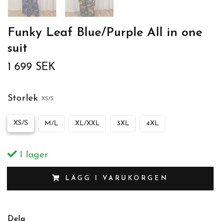
Funky Leaf Blue/Purple All in one
suit
1 699 SEK
Storlek
XS/S
XS/S
M/L
XL/XXL
3XL
4XL
I lager
LÄGG I VARUKORGEN
Dela