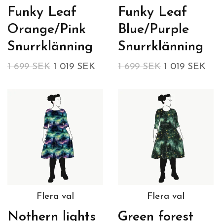
Funky Leaf
Funky Leaf
Orange/Pink
Blue/Purple
Snurrklänning
Snurrklänning
1 699 SEK
1 019 SEK
1 699 SEK
1 019 SEK
Flera val
Flera val
Nothern lights
Green forest