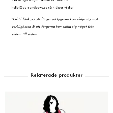
Vid övriga frågor, skicka ett mail till
hello@dotsandbows.se
så hjälper vi dig!
*
OBS! Tänk på att färger på tygerna kan skilja sig mot
verkligheten & att färgerna kan skilja sig något från
skärm till skärm