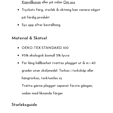
Köpvillkoren
eller på sidan
Om oss
Tryckets färg, storlek & riktning kan variera något
på färdig produkt
Sys upp efter beställning.
Material & Skötsel
OEKO-TEX STANDARD 100
95% ekologisk bomull 5% lycra
För lång hållbarhet tvättas plagget ut & in i 40
grader utan sköljmedel. Torkas i torkskåp eller
hängtorkas, torktumlas ej
Tvätta gärna plagget separat första gången,
sedan med liknande färger.
Storleksguide