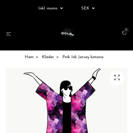
Inkl. moms
SEK
0
Hem
Kläder
Pink Ink Jersey kimono