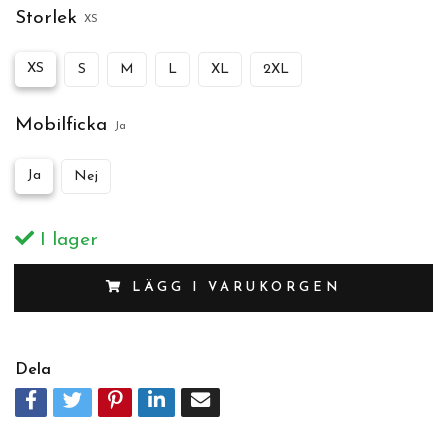
Storlek
XS
XS
S
M
L
XL
2XL
Mobilficka
Ja
Ja
Nej
I lager
LÄGG I VARUKORGEN
Dela