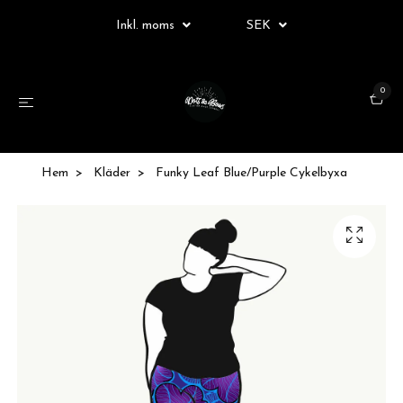
Inkl. moms
SEK
0
Hem
Kläder
Funky Leaf Blue/Purple Cykelbyxa