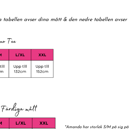
a tabellen avser dina mått & den nedre tabellen avser
*
Amanda
har storlek S/M på sig på 