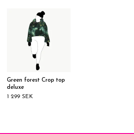
Green forest Crop top
Peplum Top Panter
deluxe
Turquiose/Pink
1 299 SEK
779 SEK
1 299 SEK