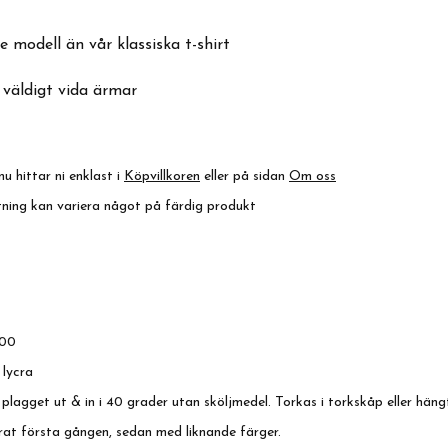
e modell än vår klassiska t-shirt
 väldigt vida ärmar
nu hittar ni enklast i
Köpvillkoren
eller på sidan
Om oss
ktning kan variera något på färdig produkt
00
 lycra
 plagget ut & in i 40 grader utan sköljmedel. Torkas i torkskåp eller häng
at första gången, sedan med liknande färger.