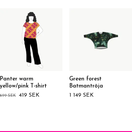
Panter warm
Green forest
yellow/pink T-shirt
Batmantröja
419 SEK
1 149 SEK
699 SEK