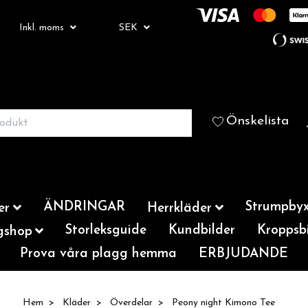
Inkl. moms
SEK
Önskelista
ÄNDRINGAR
Strumpbyx
er
Herrkläder
Storleksguide
Kundbilder
Kroppsbi
gshop
Prova våra plagg hemma
ERBJUDANDE
Hem
Kläder
Överdelar
Peony night Kimono Tee