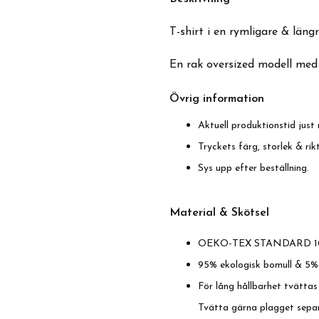
T-shirt i en rymligare & längr
En rak oversized modell med
Övrig information
Aktuell produktionstid just 
Tryckets färg, storlek & ri
Sys upp efter beställning.
Material & Skötsel
OEKO-TEX STANDARD 1
95% ekologisk bomull & 5%
För lång hållbarhet tvättas
Tvätta gärna plagget separ