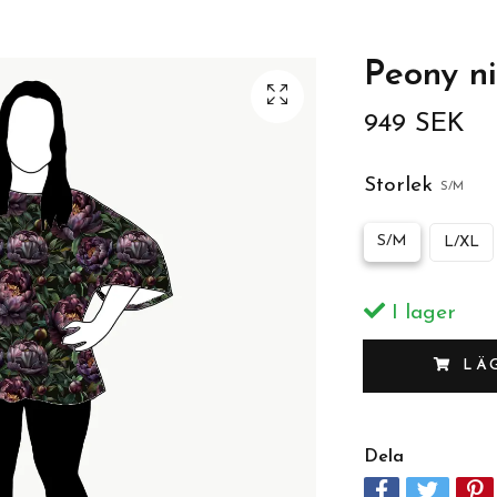
Peony n
949 SEK
Storlek
S/M
S/M
L/XL
I lager
LÄ
Dela