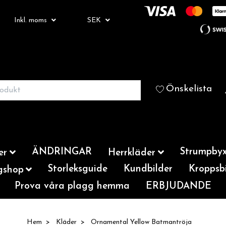
Inkl. moms
SEK
Önskelista
ÄNDRINGAR
Strumpbyx
er
Herrkläder
Storleksguide
Kundbilder
Kroppsbi
gshop
Prova våra plagg hemma
ERBJUDANDE
Hem
Kläder
Ornamental Yellow Batmantröja