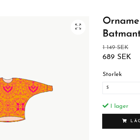
Ornamen
Batmant
1 149 SEK
689 SEK
Storlek
S
I lager
LÄ