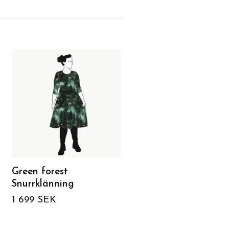
Green forest
Palazzo byxa - Peon
Snurrklänning
night
1 699 SEK
1 499 SEK