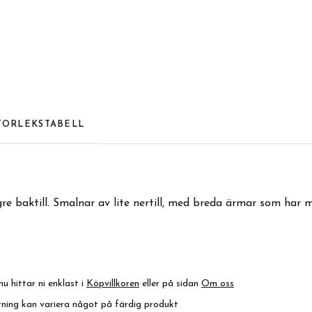
TORLEKSTABELL
ngre baktill. Smalnar av lite nertill, med breda ärmar som ha
nu hittar ni enklast i
Köpvillkoren
eller på sidan
Om oss
ktning kan variera något på färdig produkt