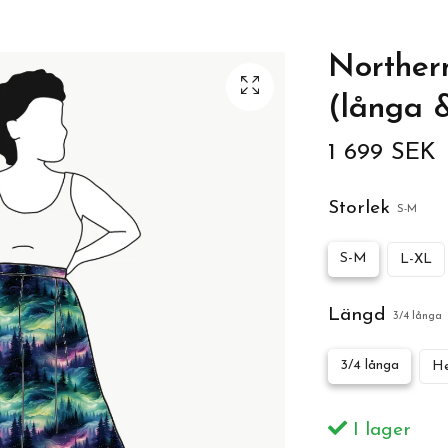
Northern
(långa 
1 699 SEK
Storlek
S-M
S-M
L-XL
Längd
3/4 långa
3/4 långa
He
I lager