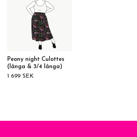
Peony night Culottes
Groovy femme Culot
(långa & 3/4 långa)
(långa & 3/4 långa)
1 699 SEK
1 699 SEK