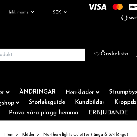
Inkl. moms
SEK
Önskelista
ÄNDRINGAR
Strumpbyx
er
Herrkläder
Storleksguide
Kundbilder
Kroppsbi
gshop
Prova våra plagg hemma
ERBJUDANDE
Hem
Kläder
Northern lights Culottes (långa & 3/4 långa)