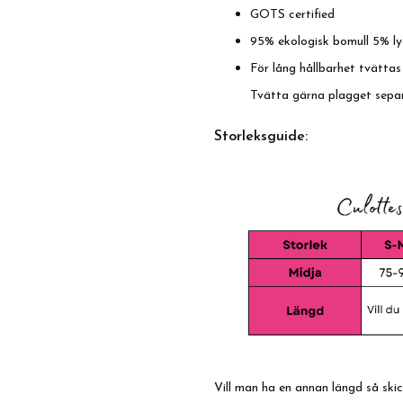
GOTS certified
95% ekologisk bomull 5% ly
För lång hållbarhet tvättas
Tvätta gärna plagget sepa
Storleksguide:
Vill man ha en annan längd så sk