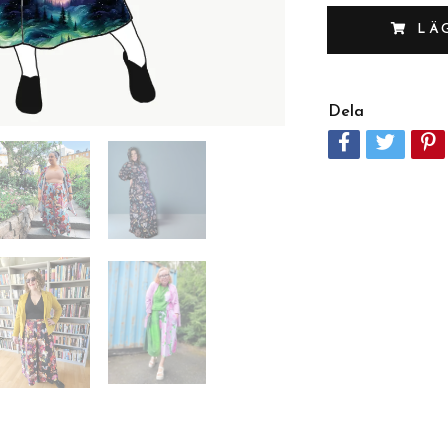
LÄ
Dela