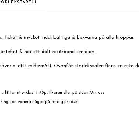
TORLEKSTABELL
, fickor & mycket vidd. Luftiga & bekväma på alla kroppar.
 jättefint & har ett dolt resårband i midjan.
över vi ditt midjemått. Ovanför storleksvalen finns en ruta där
nu hittar ni enklast i
Köpvillkoren
eller på sidan
Om oss
ktning kan variera något på färdig produkt