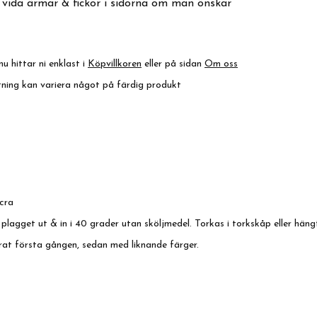
 vida ärmar & fickor i sidorna om man önskar
nu hittar ni enklast i
Köpvillkoren
eller på sidan
Om oss
ktning kan variera något på färdig produkt
cra
 plagget ut & in i 40 grader utan sköljmedel. Torkas i torkskåp eller häng
rat första gången, sedan med liknande färger.