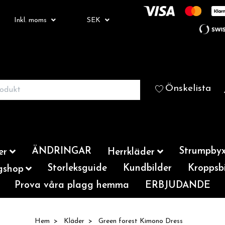
Inkl. moms
SEK
Önskelista
ÄNDRINGAR
Strumpbyx
er
Herrkläder
Storleksguide
Kundbilder
Kroppsbi
gshop
Prova våra plagg hemma
ERBJUDANDE
Hem
Kläder
Green forest Kimono Dress