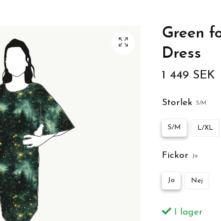
Green f
Dress
1 449 SEK
Storlek
S/M
S/M
L/XL
Fickor
Ja
Ja
Nej
I lager