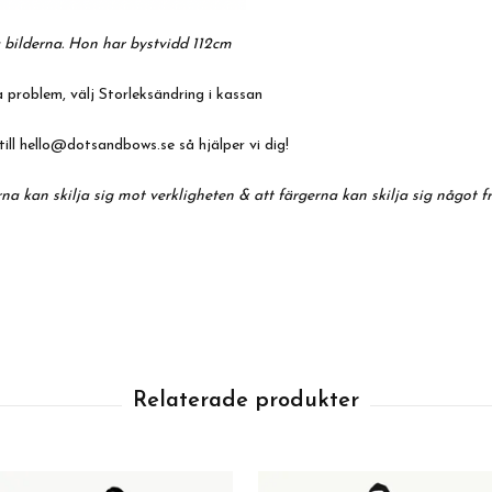
 bilderna. Hon har bystvidd 112cm
 problem, välj Storleksändring i kassan
till
hello@dotsandbows.se
så hjälper vi dig!
na kan skilja sig mot verkligheten & att färgerna kan skilja sig något f