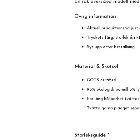
En rak oversized modell med
Övrig information
Aktuell produktionstid just 
Tryckets färg, storlek & ri
Sys upp efter beställning.
Material & Skötse
l
GOTS certified
95% ekologisk bomull 5% ly
För lång hållbarhet tvättas
Tvätta gärna plagget sepa
Storleksguide *