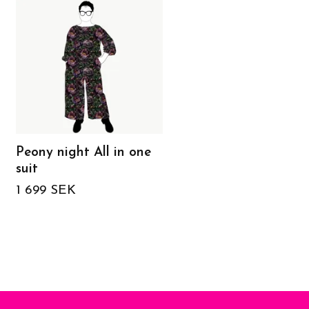
Peony night All in one
Groovy femme
suit
Leggings
1 699 SEK
899 SEK