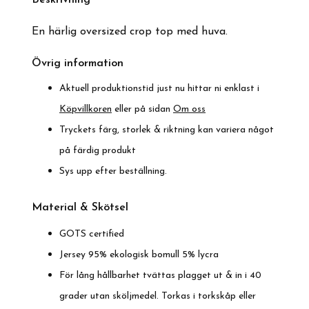
En härlig oversized crop top med huva.
Övrig information
Aktuell produktionstid just nu hittar ni enklast i
Köpvillkoren
eller på sidan
Om oss
Tryckets färg, storlek & riktning kan variera något
på färdig produkt
Sys upp efter beställning.
Material & Skötsel
GOTS certified
Jersey 95% ekologisk bomull 5% lycra
För lång hållbarhet tvättas plagget ut & in i 40
grader utan sköljmedel. Torkas i torkskåp eller