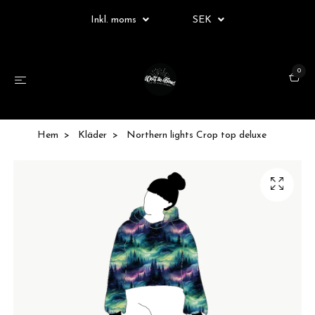
Inkl. moms
SEK
0
Hem
Kläder
Northern lights Crop top deluxe