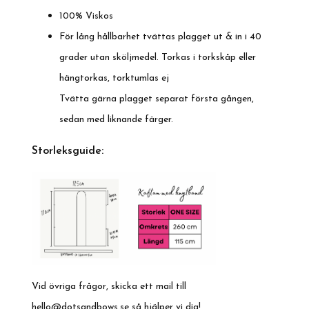
100% Viskos
För lång hållbarhet tvättas plagget ut & in i 40
grader utan sköljmedel. Torkas i torkskåp eller
hängtorkas, torktumlas ej
Tvätta gärna plagget separat första gången,
sedan med liknande färger.
Storleksguide:
Vid övriga frågor, skicka ett mail till
hello@dotsandbows.se
så hjälper vi dig!