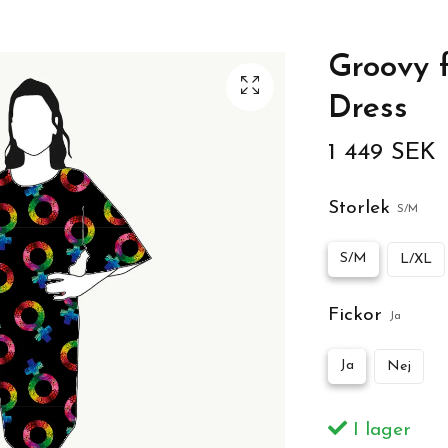
Groovy 
Dress
1 449 SEK
Storlek
S/M
S/M
L/XL
Fickor
Ja
Ja
Nej
I lager