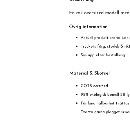
En rak oversized modell med
Övrig information
Aktuell produktionstid just 
Tryckets färg, storlek & ri
Sys upp efter beställning.
Material & Skötse
l
GOTS certified
95% ekologisk bomull 5% ly
För lång hållbarhet tvättas
Tvätta gärna plagget sepa