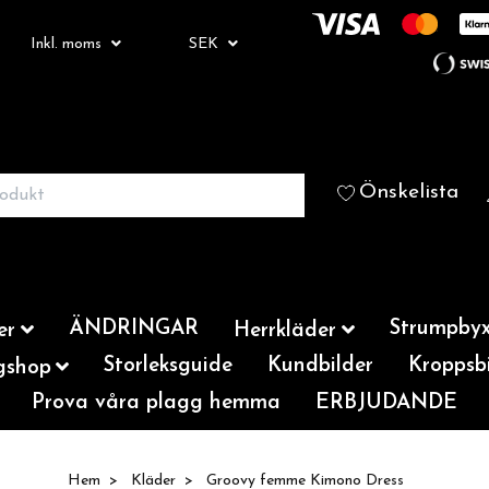
Inkl. moms
SEK
Önskelista
ÄNDRINGAR
Strumpbyx
er
Herrkläder
Storleksguide
Kundbilder
Kroppsbi
gshop
Prova våra plagg hemma
ERBJUDANDE
Hem
Kläder
Groovy femme Kimono Dress