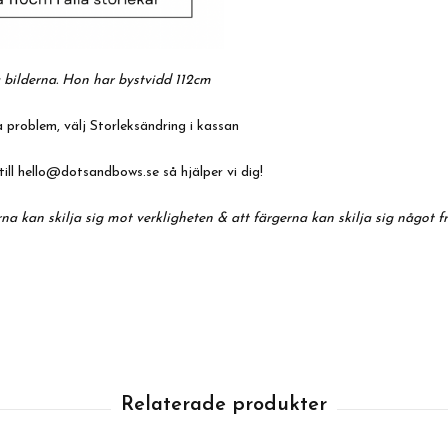
 bilderna. Hon har bystvidd 112cm
 problem, välj Storleksändring i kassan
till
hello@dotsandbows.se
så hjälper vi dig!
na kan skilja sig mot verkligheten & att färgerna kan skilja sig något f