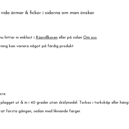
 vida ärmar & fickor i sidorna om man önskar
nu hittar ni enklast i
Köpvillkoren
eller på sidan
Om oss
ktning kan variera något på färdig produkt
cra
 plagget ut & in i 40 grader utan sköljmedel. Torkas i torkskåp eller häng
rat första gången, sedan med liknande färger.