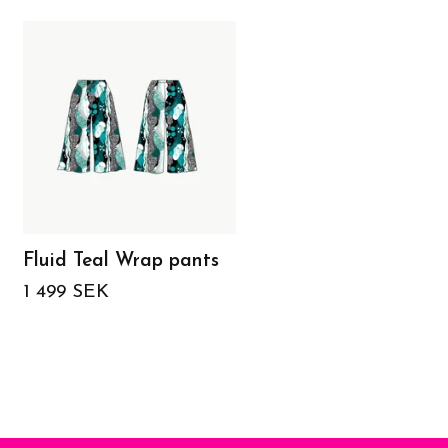
Fluid Teal Wrap pants
Fluid Teal All in one s
Viskos
1 499 SEK
1 749 SEK