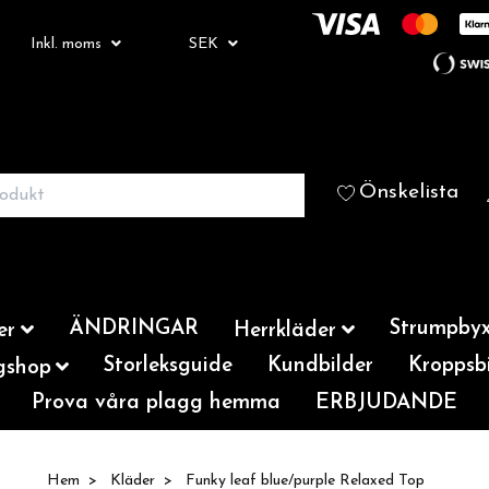
Inkl. moms
SEK
Önskelista
ÄNDRINGAR
Strumpbyx
er
Herrkläder
Storleksguide
Kundbilder
Kroppsbi
gshop
Prova våra plagg hemma
ERBJUDANDE
Hem
Kläder
Funky leaf blue/purple Relaxed Top