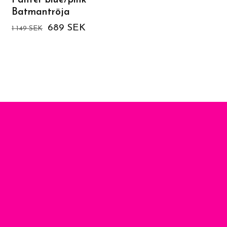
Panter blue/pink
Funky Leaf
Batmantröja
Orange/Pink Culotte
(långa & 3/4 långa)
689 SEK
1 149 SEK
1 699 SEK