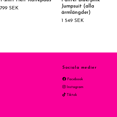
T-shirt Herr Kaffepaus
Panter blue/pink
Jumpsuit (alla
799 SEK
ärmlängder)
1 549 SEK
Sociala medier
Facebook
Instagram
Tiktok