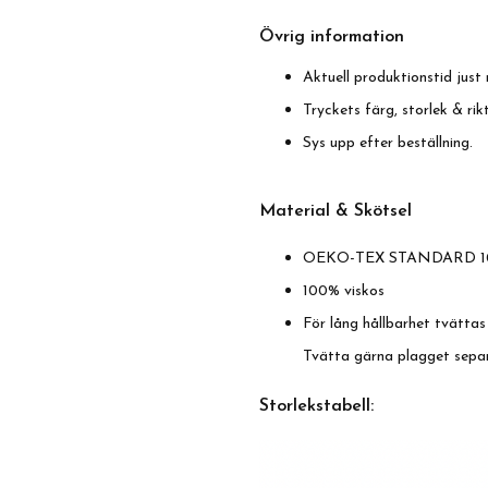
Övrig information
Aktuell produktionstid just 
Tryckets färg, storlek & ri
Sys upp efter beställning.
Material & Skötsel
OEKO-TEX STANDARD 1
100% viskos
För lång hållbarhet tvättas
Tvätta gärna plagget separ
Storlekstabell: