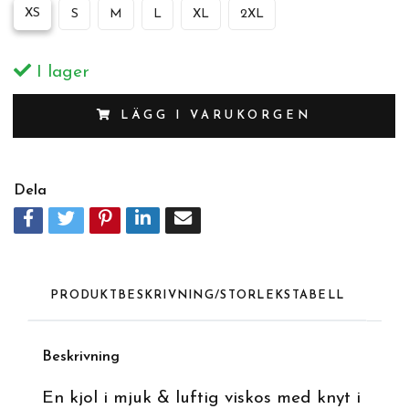
XS
S
M
L
XL
2XL
I lager
LÄGG I VARUKORGEN
Dela
PRODUKTBESKRIVNING/STORLEKSTABELL
Beskrivnin
g
En kjol i mjuk & luftig viskos med knyt i