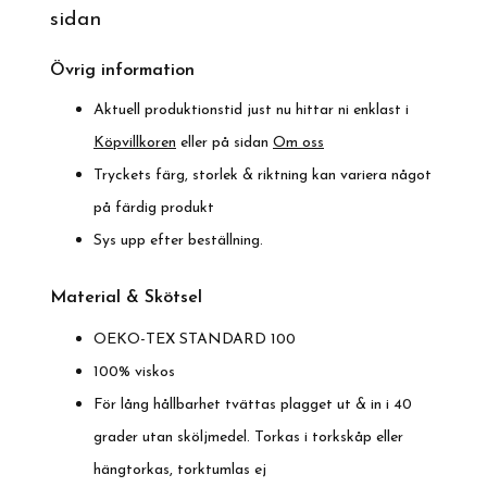
sidan
Övrig information
Aktuell produktionstid just nu hittar ni enklast i
Köpvillkoren
eller på sidan
Om oss
Tryckets färg, storlek & riktning kan variera något
på färdig produkt
Sys upp efter beställning.
Material & Skötsel
OEKO-TEX STANDARD 100
100% viskos
För lång hållbarhet tvättas plagget ut & in i 40
grader utan sköljmedel. Torkas i torkskåp eller
hängtorkas, torktumlas ej