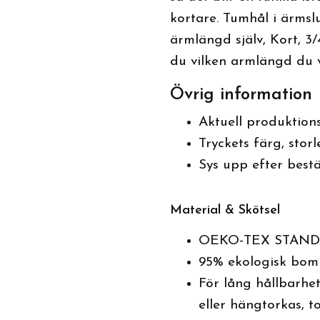
kortare. Tumhål i ärmsl
ärmlängd själv, Kort, 3/
du vilken armlängd du vi
Övrig information
Aktuell produktionst
Tryckets färg, stor
Sys upp efter bestä
Material & Skötsel
OEKO-TEX STAND
95% ekologisk bomu
För lång hållbarhet
eller hängtorkas, t