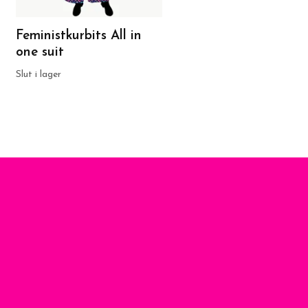
Feministkurbits All in
Funky Leaf Blue/Pur
one suit
Crop top deluxe
779 SEK
Slut i lager
1 299 SEK