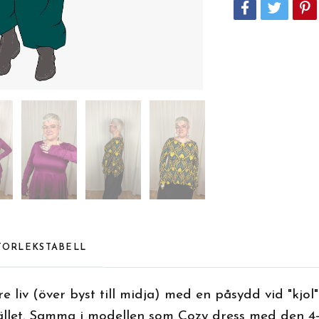
TORLEKSTABELL
e liv (över byst till midja) med en påsydd vid "kjol"
stället. Samma i modellen som Cozy dress med den 4