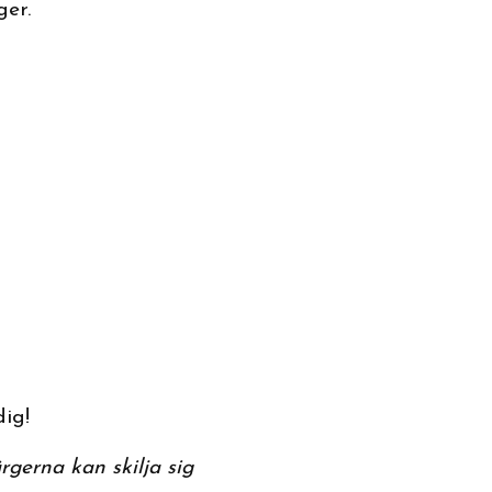
rger.
dig!
rgerna kan skilja sig