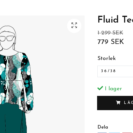
Fluid T
1 299 SEK
779 SEK
Storlek
36/38
I lager
LÄ
Dela