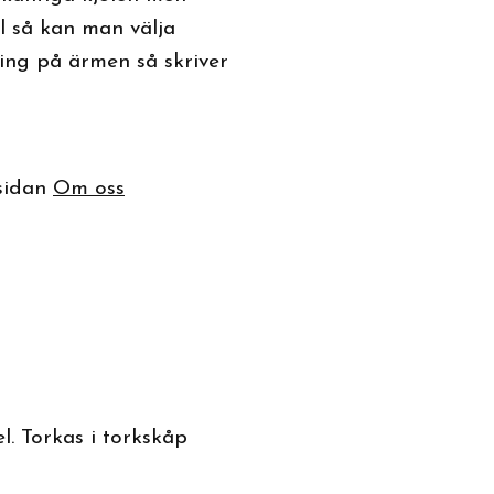
l så kan man välja
ering på ärmen så skriver
 sidan
Om oss
l. Torkas i torkskåp