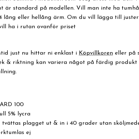
ut är standard på modellen. Vill man inte ha tumhå
4 lång eller hellång ärm. Om du vill lägga till just
ll ha i rutan ovanför priset
id just nu hittar ni enklast i
Köpvillkoren
eller på
lek & riktning kan variera något på färdig produkt
llning.
ARD 100
ll 5% lycra
 tvättas plagget ut & in i 40 grader utan sköljmede
orktumlas ej