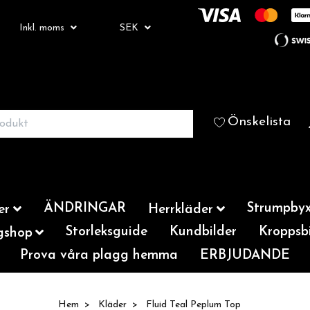
Inkl. moms
SEK
Önskelista
ÄNDRINGAR
Strumpbyx
er
Herrkläder
Storleksguide
Kundbilder
Kroppsbi
gshop
Prova våra plagg hemma
ERBJUDANDE
Hem
Kläder
Fluid Teal Peplum Top