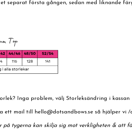
et separat första gången, sedan med liknande fä
rlek? Inga problem, välj Storleksändring i kassan
 ett mail till
hello@dotsandbows.se
så hjälper vi /
 på tygerna kan skilja sig mot verkligheten & att fä