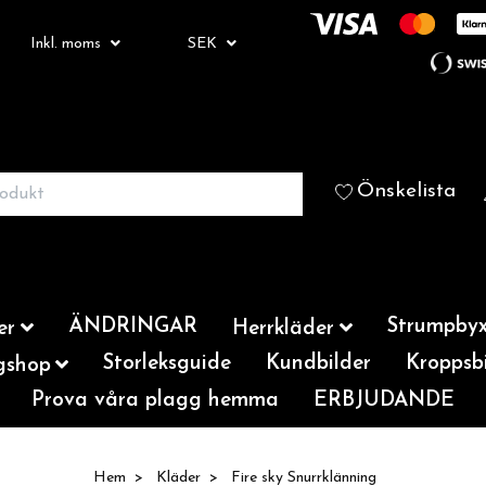
Inkl. moms
SEK
Önskelista
ÄNDRINGAR
Strumpbyx
er
Herrkläder
Storleksguide
Kundbilder
Kroppsbi
gshop
Prova våra plagg hemma
ERBJUDANDE
Hem
Kläder
Fire sky Snurrklänning