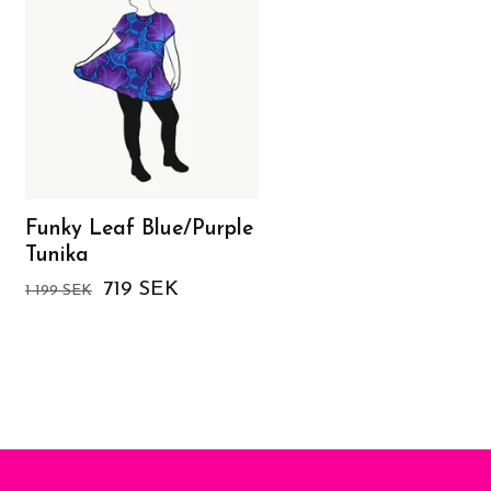
Funky Leaf Blue/Purple
Green forest Groove
Tunika
Dress
719 SEK
1 549 SEK
1 199 SEK