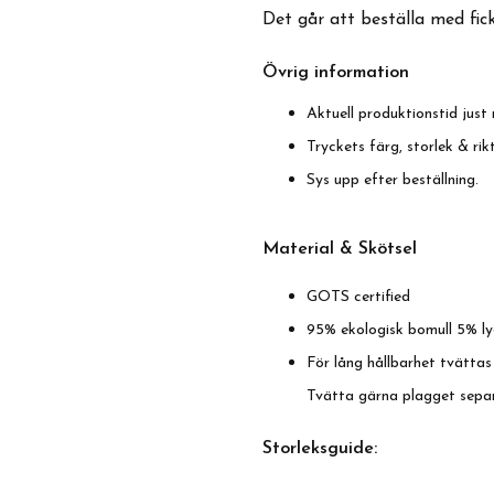
Det går att beställa med fic
Övrig information
Aktuell produktionstid just 
Tryckets färg, storlek & ri
Sys upp efter beställning.
Material & Skötsel
GOTS certified
95% ekologisk bomull 5% ly
För lång hållbarhet tvättas
Tvätta gärna plagget sepa
Storleksguide: