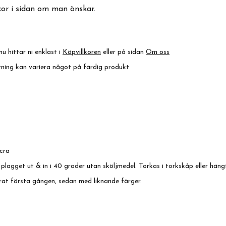
kor i sidan om man önskar.
nu hittar ni enklast i
Köpvillkoren
eller på sidan
Om oss
ktning kan variera något på färdig produkt
cra
 plagget ut & in i 40 grader utan sköljmedel. Torkas i torkskåp eller häng
rat första gången, sedan med liknande färger.