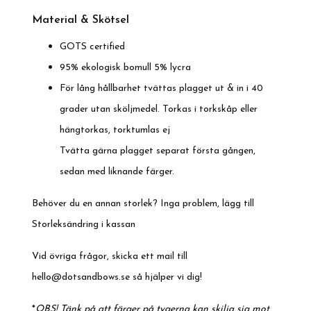
Material & Skötsel
GOTS certified
95% ekologisk bomull 5% lycra
För lång hållbarhet tvättas plagget ut & in i 40
grader utan sköljmedel. Torkas i torkskåp eller
hängtorkas, torktumlas ej
Tvätta gärna plagget separat första gången,
sedan med liknande färger.
Behöver du en annan storlek? Inga problem, lägg till
Storleksändring i kassan
Vid övriga frågor, skicka ett mail till
hello@dotsandbows.se
så hjälper vi dig!
*
OBS! Tänk på att färger på tygerna kan skilja sig mot