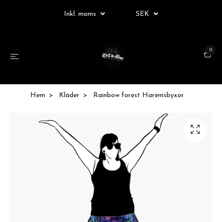
Inkl. moms
SEK
0
Hem
Kläder
Rainbow forest Haremsbyxor