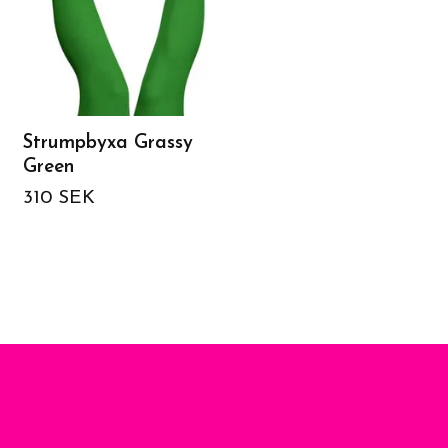
Strumpbyxa Grassy
Paljettväska Silver
Green
649 SEK
310 SEK