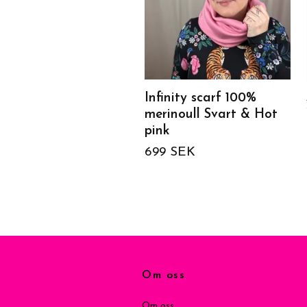
Infinity scarf 100%
merinoull Svart & Hot
pink
699 SEK
Om oss
Om oss