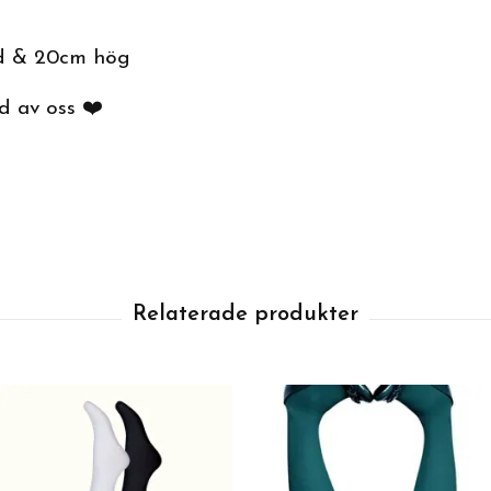
d & 20cm hög
d av oss ❤️