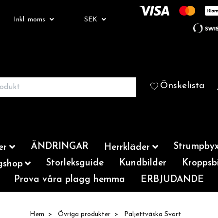
Inkl. moms
SEK
Önskelista
ÄNDRINGAR
Strumpbyx
er
Herrkläder
Storleksguide
Kundbilder
Kroppsbi
gshop
Prova våra plagg hemma
ERBJUDANDE
Hem
Övriga produkter
Paljettväska Svart