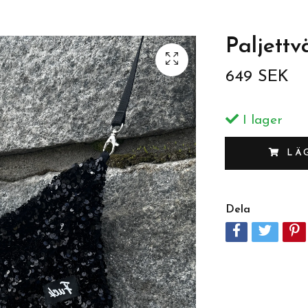
Paljettv
649 SEK
I lager
LÄ
Dela