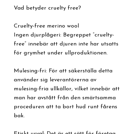
Vad betyder cruelty free?
Cruelty-free merino wool
Ingen djurplågeri: Begreppet ”cruelty-
free” innebär att djuren inte har utsatts
för grymhet under ullproduktionen.
Mulesing-fri: För att säkerställa detta
använder sig leverantörerna av
mulesing-fria ullkällor, vilket innebär att
man har avstått från den smärtsamma
proceduren att ta bort hud runt fårens
bak.
Etiskt urval: Det är ett sätt för företag