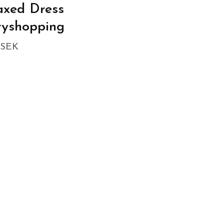
axed Dress
ryshopping
 SEK