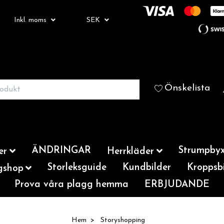
Inkl. moms
SEK
Önskelista
ÄNDRINGAR
Strumpbyx
er
Herrkläder
Storleksguide
Kundbilder
Kroppsbi
gshop
Prova våra plagg hemma
ERBJUDANDE
Hem
Storyshopping