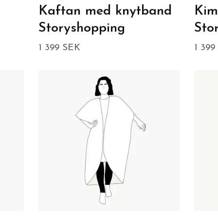
Kaftan med knytband
Kim
Storyshopping
Sto
1 399 SEK
1 399