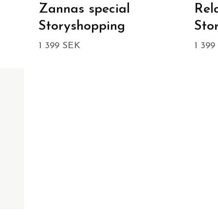
Zannas special
Rel
Storyshopping
Sto
1 399 SEK
1 399