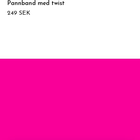
Pannband med twist
Flow Dress Valfritt t
249 SEK
1 649 SEK