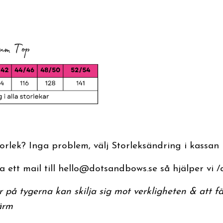
rlek? Inga problem, välj Storleksändring i kassan
 ett mail till
hello@dotsandbows.se
så hjälper vi /
 på tygerna kan skilja sig mot verkligheten & att fä
ärm