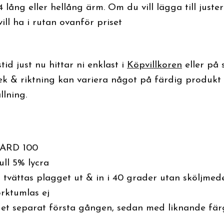
4 lång eller hellång ärm. Om du vill lägga till just
ll ha i rutan ovanför priset
id just nu hittar ni enklast i
Köpvillkoren
eller på
lek & riktning kan variera något på färdig produkt
llning.
ARD 100
ll 5% lycra
 tvättas plagget ut & in i 40 grader utan sköljmede
orktumlas ej
et separat första gången, sedan med liknande fä