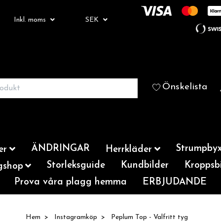
Inkl. moms
SEK
Önskelista
ÄNDRINGAR
Strumpbyx
er
Herrkläder
Storleksguide
Kundbilder
Kroppsbi
gshop
Prova våra plagg hemma
ERBJUDANDE
Hem
Instagramköp
Peplum Top - Valfritt tyg