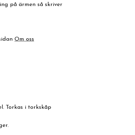
ering på ärmen så skriver
 sidan
Om oss
l. Torkas i torkskåp
rger.