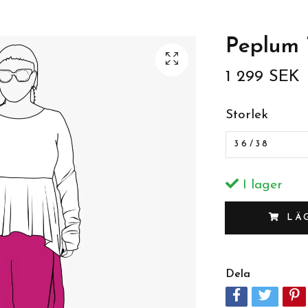
Peplum T
1 299 SEK
Storlek
36/38
I lager
LÄ
Dela