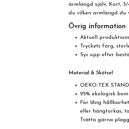
ärmlängd själv, Kort, 3/
du vilken armlängd du vi
Övrig information
Aktuell produktionst
Tryckets färg, stor
Sys upp efter bestä
Material & Skötsel
OEKO-TEX STAND
95% ekologisk bomu
För lång hållbarhet
eller hängtorkas, t
Tvätta gärna plagg