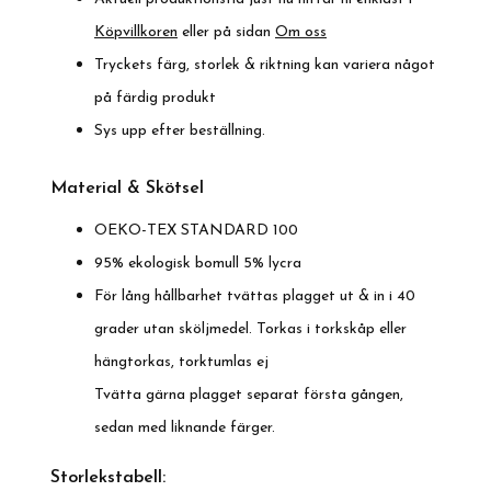
Köpvillkoren
eller på sidan
Om oss
Tryckets färg, storlek & riktning kan variera något
på färdig produkt
Sys upp efter beställning.
Material & Skötsel
OEKO-TEX STANDARD 100
95% ekologisk bomull 5% lycra
För lång hållbarhet tvättas plagget ut & in i 40
grader utan sköljmedel. Torkas i torkskåp eller
hängtorkas, torktumlas ej
Tvätta gärna plagget separat första gången,
sedan med liknande färger.
Storlekstabell: