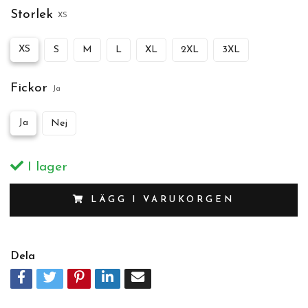
Storlek
XS
XS
S
M
L
XL
2XL
3XL
Fickor
Ja
Ja
Nej
I lager
LÄGG I VARUKORGEN
Dela