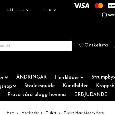
Inkl. moms
SEK
Önskelista
ÄNDRINGAR
Strumpbyx
er
Herrkläder
Storleksguide
Kundbilder
Kroppsbi
gshop
Prova våra plagg hemma
ERBJUDANDE
Hem
Herrkläder
T-shirt
T-shirt Herr Moody floral