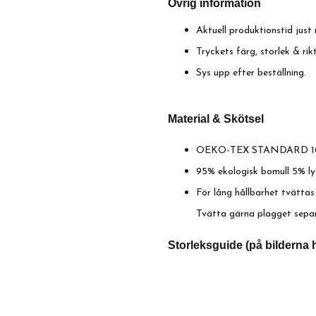
Övrig information
Aktuell produktionstid just 
Tryckets färg, storlek & ri
Sys upp efter beställning.
Material & Skötsel
OEKO-TEX STANDARD 1
95% ekologisk bomull 5% ly
För lång hållbarhet tvättas
Tvätta gärna plagget sepa
Storleksguide (på bilderna h