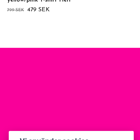
yellow/pink T-shirt Herr
Herr
479 SEK
479 SEK
799 SEK
799 SEK