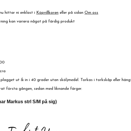
nu hittar ni enklast i
Köpvillkoren
eller på sidan
Om oss
ktning kan variera något på färdig produkt
00
cra
 plagget ut & in i 40 grader utan sköljmedel. Torkas i torkskåp eller häng
rat första gången, sedan med liknande färger.
ar Markus strl S/M på sig)