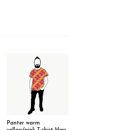
Panter warm
Panter blue/pink T-sh