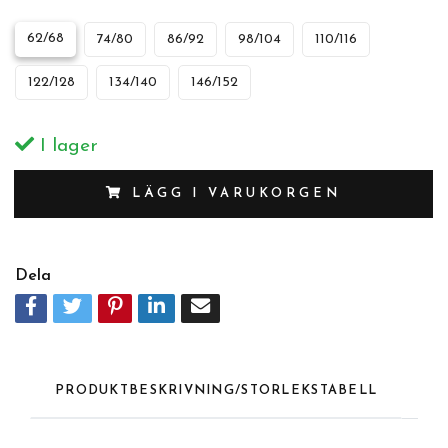
62/68
74/80
86/92
98/104
110/116
122/128
134/140
146/152
I lager
LÄGG I VARUKORGEN
Dela
PRODUKTBESKRIVNING/STORLEKSTABELL