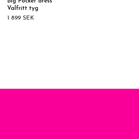
Big Pocket dress
Power Dress Valfritt 
Valfritt tyg
1 749 SEK
1 899 SEK