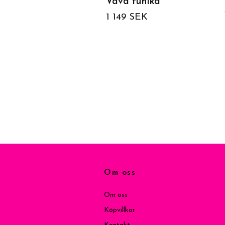
Vävd tunika
1 149 SEK
Om oss
Om oss
Köpvillkor