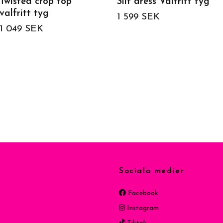
Twisted crop top
Slit dress Valfritt tyg
valfritt tyg
1 599 SEK
1 049 SEK
Sociala medier
Facebook
Instagram