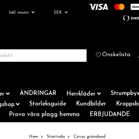
Inkl. moms
SEK
Önskelista
ÄNDRINGAR
Strumpbyx
er
Herrkläder
Storleksguide
Kundbilder
Kroppsbi
gshop
Prova våra plagg hemma
ERBJUDANDE
Hem
Startsida
Circus grönalund