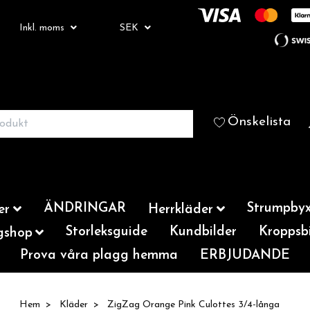
Inkl. moms
SEK
Önskelista
ÄNDRINGAR
Strumpbyx
er
Herrkläder
Storleksguide
Kundbilder
Kroppsbi
gshop
Prova våra plagg hemma
ERBJUDANDE
Hem
Kläder
ZigZag Orange Pink Culottes 3/4-långa