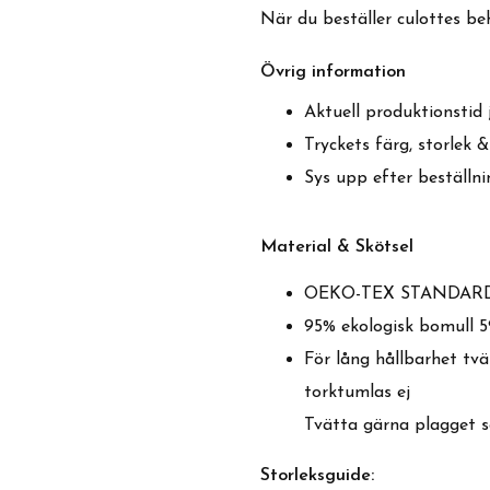
När du beställer culottes beh
Övrig information
Aktuell produktionstid j
Tryckets färg, storlek 
Sys upp efter beställni
Material & Skötsel
OEKO-TEX STANDARD
95% ekologisk bomull 5
För lång hållbarhet tvä
torktumlas ej
Tvätta gärna plagget s
Storleksguide: