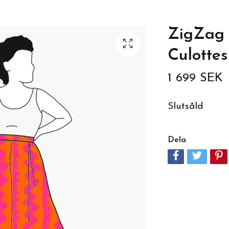
ZigZag 
Culottes
1 699 SEK
Slutsåld
Dela