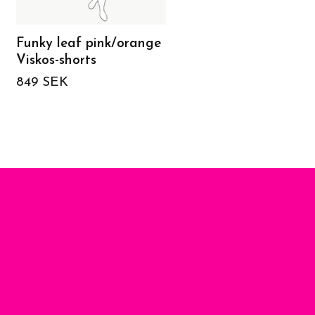
Funky leaf pink/orange
Panter Pink/Orange 
Viskos-shorts
shirt
849 SEK
419 SEK
699 SEK