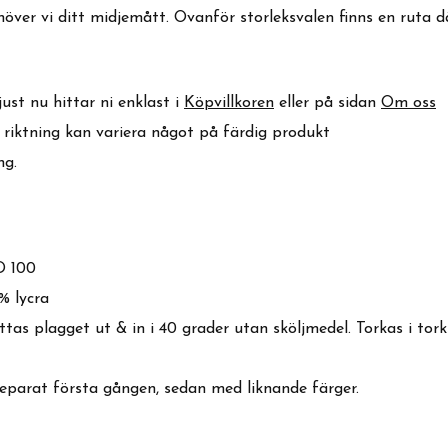
över vi ditt midjemått. Ovanför storleksvalen finns en ruta där
ust nu hittar ni enklast i
Köpvillkoren
eller på sidan
Om oss
& riktning kan variera något på färdig produkt
ng.
 100
% lycra
ttas plagget ut & in i 40 grader utan sköljmedel. Torkas i tork
eparat första gången, sedan med liknande färger.