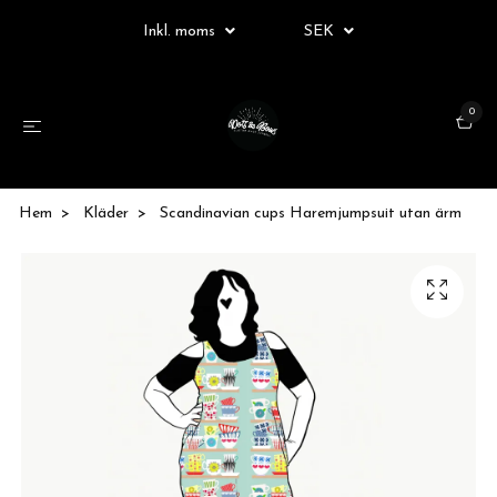
Inkl. moms
SEK
0
Hem
Kläder
Scandinavian cups Haremjumpsuit utan ärm