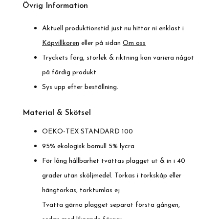
Övrig Information
Aktuell produktionstid just nu hittar ni enklast i
Köpvillkoren
eller på sidan
Om oss
Tryckets färg, storlek & riktning kan variera något
på färdig produkt
Sys upp efter beställning.
Material & Skötsel
OEKO-TEX STANDARD 100
95% ekologisk bomull 5% lycra
För lång hållbarhet tvättas plagget ut & in i 40
grader utan sköljmedel. Torkas i torkskåp eller
hängtorkas, torktumlas ej
Tvätta gärna plagget separat första gången,