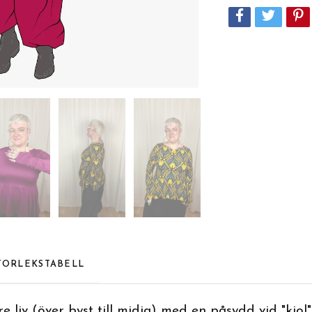
TORLEKSTABELL
e liv (över byst till midja) med en påsydd vid "kjol"