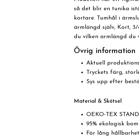
så det blir en tunika i
kortare. Tumhål i ärmsl
ärmlängd själv, Kort, 3/
du vilken armlängd du vi
Övrig information
Aktuell produktionst
Tryckets färg, stor
Sys upp efter bestä
Material & Skötsel
OEKO-TEX STAND
95% ekologisk bomu
För lång hållbarhet