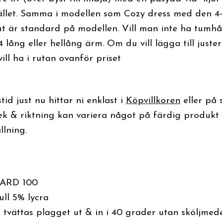
stället. Samma i modellen som Cozy dress med den 4
ut är standard på modellen. Vill man inte ha tumhå
4 lång eller hellång ärm. Om du vill lägga till just
ll ha i rutan ovanför priset
id just nu hittar ni enklast i
Köpvillkoren
eller på
lek & riktning kan variera något på färdig produkt
llning.
ARD 100
ll 5% lycra
 tvättas plagget ut & in i 40 grader utan sköljmede