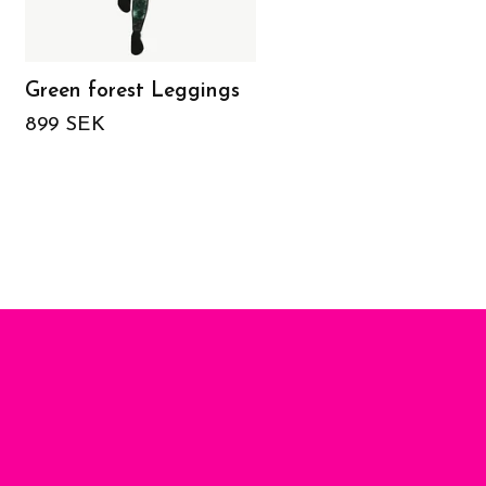
Green forest Leggings
Peplum Top
Ornamental
899 SEK
779 SEK
1 299 SEK