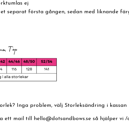
orktumlas ej
et separat första gången, sedan med liknande fä
rlek? Inga problem, välj Storleksändring i kassan
 ett mail till
hello@dotsandbows.se
så hjälper vi /