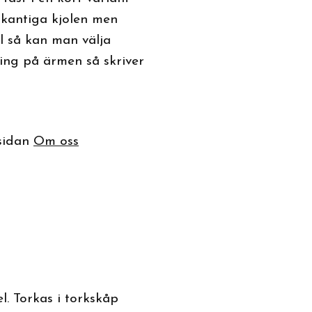
-kantiga kjolen men
l så kan man välja
ering på ärmen så skriver
 sidan
Om oss
l. Torkas i torkskåp