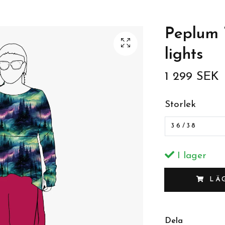
Peplum 
lights
1 299 SEK
Storlek
36/38
I lager
LÄ
Dela