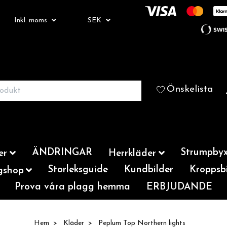
Inkl. moms
SEK
Önskelista
ÄNDRINGAR
Strumpbyx
er
Herrkläder
Storleksguide
Kundbilder
Kroppsbi
gshop
Prova våra plagg hemma
ERBJUDANDE
Hem
Kläder
Peplum Top Northern lights