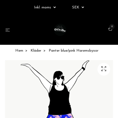
Inkl. moms
SEK
0
Hem
Kläder
Panter blue/pink Haremsbyxor