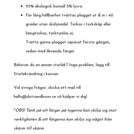
95% ekologisk bomull 5% lycra
För lång hållbarhet tvättas plagget ut & in i 40
grader utan sköljmedel. Torkas i torkskåp eller
hängtorkas, torktumlas ej
Tvätta gärna plagget separat första gången,
sedan med liknande färger.
Behöver du en annan storlek? Inga problem, lägg till
Storleksändring i kassan
Vid övriga frågor, skicka ett mail till
hello@dotsandbows.se
så hjälper vi dig!
*
OBS! Tänk på att färger på tygerna kan skilja sig mot
verkligheten & att färgerna kan skilja sig något från
skärm till skärm