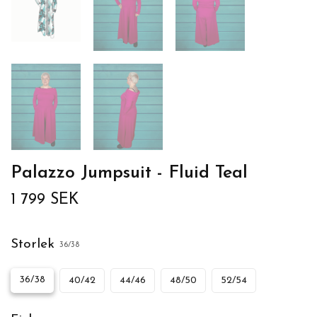
Palazzo Jumpsuit - Fluid Teal
1 799 SEK
Storlek
36/38
36/38
40/42
44/46
48/50
52/54