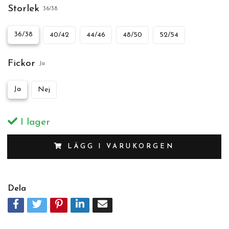
Storlek
36/38
36/38
40/42
44/46
48/50
52/54
Fickor
Ja
Ja
Nej
I lager
LÄGG I VARUKORGEN
Dela