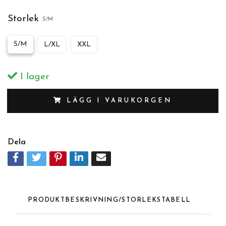
Storlek
S/M
S/M
L/XL
XXL
I lager
LÄGG I VARUKORGEN
Dela
PRODUKTBESKRIVNING/STORLEKSTABELL