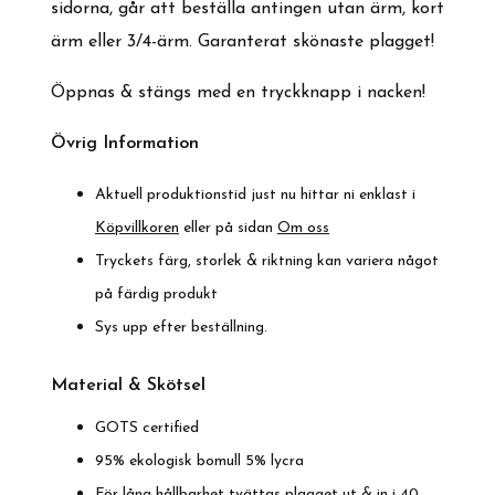
sidorna, går att beställa antingen utan ärm, kort
ärm eller 3/4-ärm. Garanterat skönaste plagget!
Öppnas & stängs med en tryckknapp i nacken!
Övrig Information
Aktuell produktionstid just nu hittar ni enklast i
Köpvillkoren
eller på sidan
Om oss
Tryckets färg, storlek & riktning kan variera något
på färdig produkt
Sys upp efter beställning.
Material & Skötsel
GOTS certified
95% ekologisk bomull 5% lycra
För lång hållbarhet tvättas plagget ut & in i 40