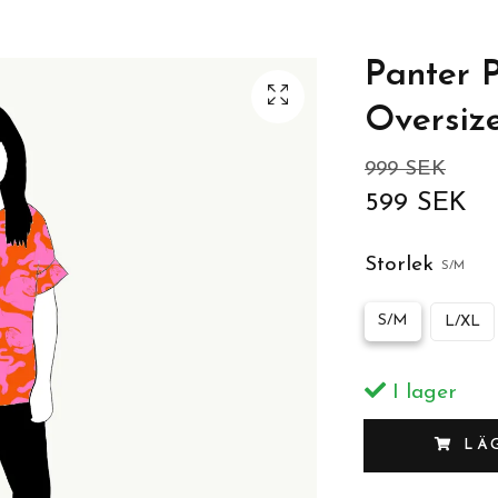
Panter 
Oversize
999 SEK
599 SEK
Storlek
S/M
S/M
L/XL
I lager
LÄ