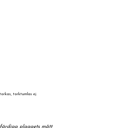
torkas, torktumlas ej
 färdiga plaggets mått