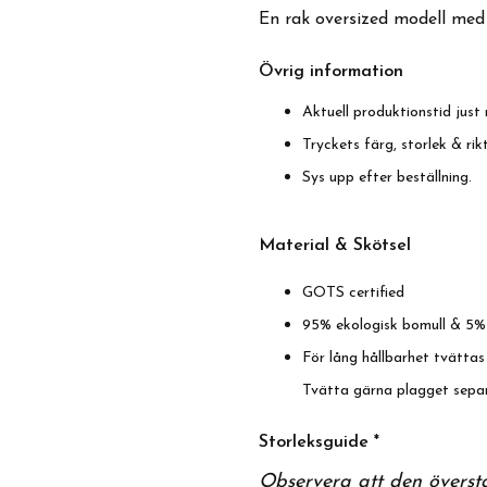
En rak oversized modell me
Övrig information
Aktuell produktionstid just 
Tryckets färg, storlek & ri
Sys upp efter beställning.
Material & Skötsel
GOTS certified
95% ekologisk bomull & 5%
För lång hållbarhet tvättas
Tvätta gärna plagget separ
Storleksguide *
Observera att den överst