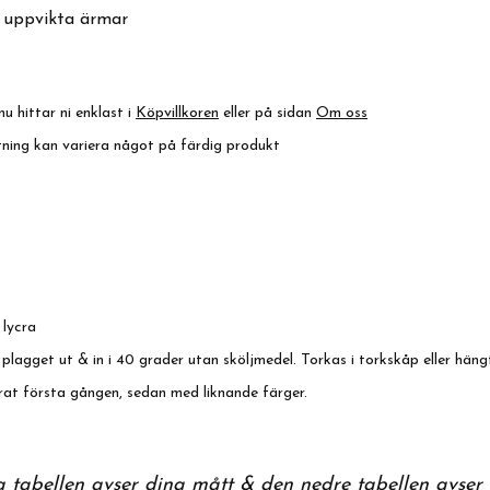
d uppvikta ärmar
nu hittar ni enklast i
Köpvillkoren
eller på sidan
Om oss
ktning kan variera något på färdig produkt
 lycra
 plagget ut & in i 40 grader utan sköljmedel. Torkas i torkskåp eller häng
at första gången, sedan med liknande färger.
a tabellen avser dina mått & den nedre tabellen avser