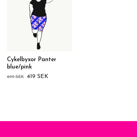
Cykelbyxor Panter
Funky Leaf Blue/Pur
blue/pink
Oversized T-shirt
419 SEK
599 SEK
699 SEK
999 SEK