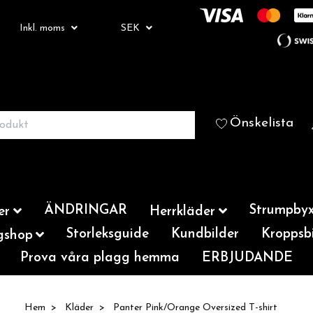
Inkl. moms
SEK
Önskelista
ÄNDRINGAR
Strumpbyx
er
Herrkläder
Storleksguide
Kundbilder
Kroppsbi
gshop
Prova våra plagg hemma
ERBJUDANDE
Hem
Kläder
Panter Pink/Orange Oversized T-shirt