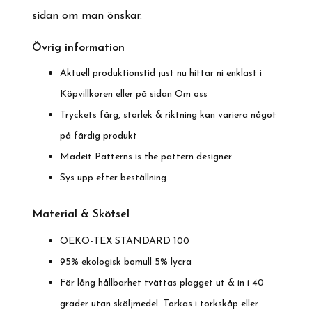
sidan om man önskar.
Övrig information
Aktuell produktionstid just nu hittar ni enklast i
Köpvillkoren
eller på sidan
Om oss
Tryckets färg, storlek & riktning kan variera något
på färdig produkt
Madeit Patterns is the pattern designer
Sys upp efter beställning.
Material & Skötsel
OEKO-TEX STANDARD 100
95% ekologisk bomull 5% lycra
För lång hållbarhet tvättas plagget ut & in i 40
grader utan sköljmedel. Torkas i torkskåp eller