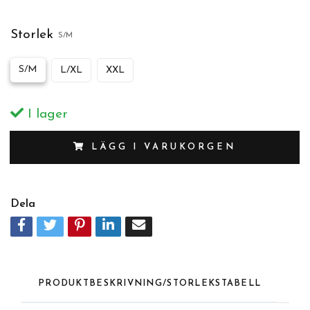
Storlek
S/M
S/M
L/XL
XXL
I lager
LÄGG I VARUKORGEN
Dela
PRODUKTBESKRIVNING/STORLEKSTABELL