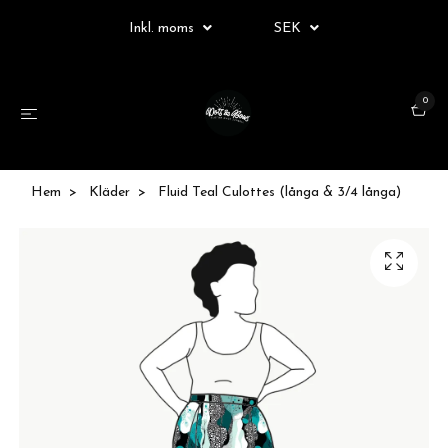
Inkl. moms
SEK
0
Hem
Kläder
Fluid Teal Culottes (långa & 3/4 långa)