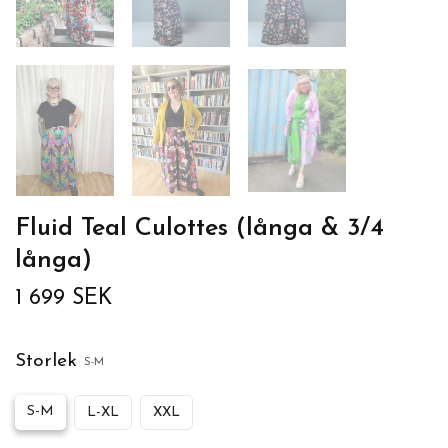
Fluid Teal Culottes (långa & 3/4
långa)
1 699 SEK
Storlek
S-M
S-M
L-XL
XXL