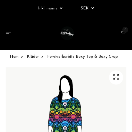
Inkl. moms
SEK
0
Hem
Kläder
Feministkurbits Boxy Top & Boxy Crop