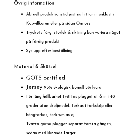
Övrig information
Aktuell produktionstid just nu hittar ni enklast i
Köpvillkoren
eller på sidan
Om oss
Tryckets färg, storlek & riktning kan variera något
på färdig produkt
Sys upp efter beställning.
Material & Skötsel
GOTS certified
Jersey
95% ekologisk bomull 5% lycra
För lång hållbarhet tvättas plagget ut & in i 40
grader utan sköljmedel. Torkas i torkskåp eller
hängtorkas, torktumlas ej
Tvätta gärna plagget separat första gången,
sedan med liknande färger.