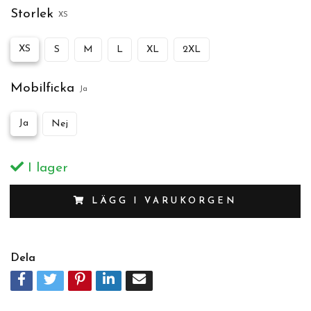
Storlek
XS
XS
S
M
L
XL
2XL
Mobilficka
Ja
Ja
Nej
I lager
LÄGG I VARUKORGEN
Dela