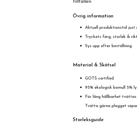
tillfällen.
Övrig information
Aktuell produktionstid just 
Tryckets färg, storlek & ri
Sys upp efter beställning.
Material & Skötsel
GOTS certified
95% ekologisk bomull 5% ly
För lång hållbarhet tvättas
Tvätta gärna plagget sepa
Storleksguide