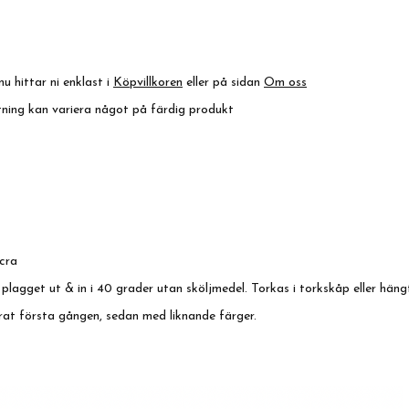
nu hittar ni enklast i
Köpvillkoren
eller på sidan
Om oss
ktning kan variera något på färdig produkt
cra
 plagget ut & in i 40 grader utan sköljmedel. Torkas i torkskåp eller häng
rat första gången, sedan med liknande färger.