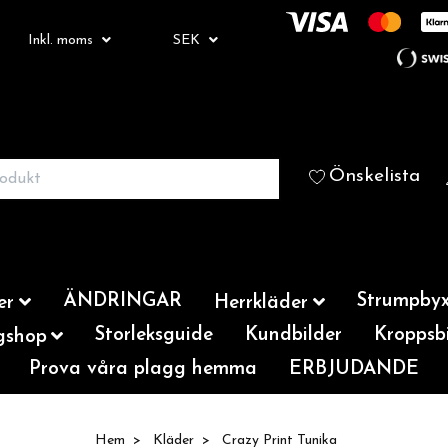
Inkl. moms
SEK
Önskelista
ÄNDRINGAR
Strumpbyx
er
Herrkläder
Storleksguide
Kundbilder
Kroppsbi
gshop
Prova våra plagg hemma
ERBJUDANDE
Hem
Kläder
Crazy Print Tunika