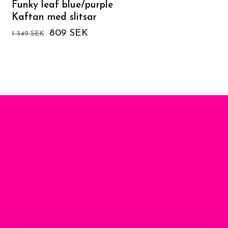
Funky leaf blue/purple
Northern lights
Kaftan med slitsar
Yogabyxa
809 SEK
899 SEK
1 349 SEK