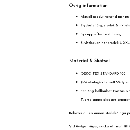
Övrig information
Aktuell produktionstid just nu 
Tryckets färg, storlek & riktn
Sys upp efter beställning.
Skyltdockan har storlek L-XXL
Material & Skötsel
OEKO-TEX STANDARD 100
95% ekologisk bomull 5% lycra
För lång hållbarhet tvättas pl
Tvätta gärna plagget separat
Behöver du en annan storlek? Inga pro
Vid övriga frågor, skicka ett mail till