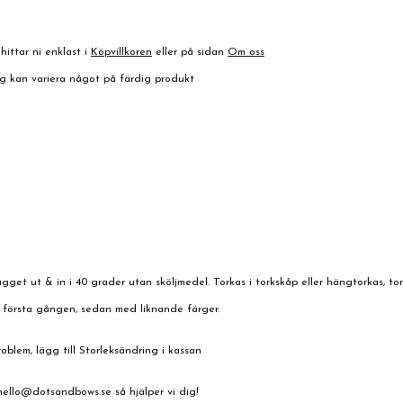
hittar ni enklast i
Köpvillkoren
eller på sidan
Om oss
ing kan variera något på färdig produkt
agget ut & in i 40 grader utan sköljmedel. Torkas i torkskåp eller hängtorkas, to
 första gången, sedan med liknande färger.
blem, lägg till Storleksändring i kassan
hello@dotsandbows.se
så hjälper vi dig!