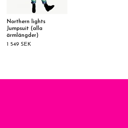
Northern lights
Northern lights Tuni
Jumpsuit (alla
1 199 SEK
ärmlängder)
1 549 SEK