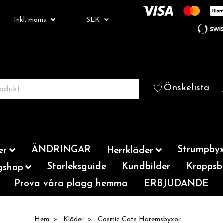
Inkl. moms
SEK
Önskelista
ÄNDRINGAR
Strumpbyx
er
Herrkläder
Storleksguide
Kundbilder
Kroppsbi
gshop
Prova våra plagg hemma
ERBJUDANDE
Hem
Kläder
Cosmic Cats Haremsbyxor