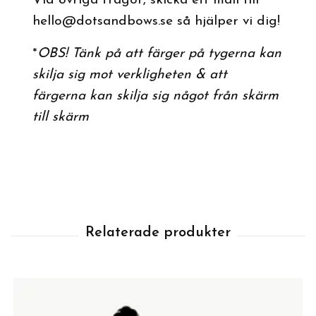
Vid övriga frågor, skicka ett mail till
hello@dotsandbows.se
så hjälper vi dig!
*
OBS! Tänk på att färger på tygerna kan
skilja sig mot verkligheten & att
färgerna kan skilja sig något från skärm
till skärm