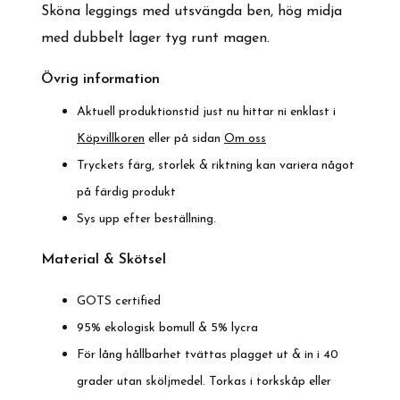
Sköna leggings med utsvängda ben, hög midja
med dubbelt lager tyg runt magen.
Övrig information
Aktuell produktionstid just nu hittar ni enklast i
Köpvillkoren
eller på sidan
Om oss
Tryckets färg, storlek & riktning kan variera något
på färdig produkt
Sys upp efter beställning.
Material & Skötsel
GOTS certified
95% ekologisk bomull & 5% lycra
För lång hållbarhet tvättas plagget ut & in i 40
grader utan sköljmedel. Torkas i torkskåp eller