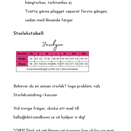
hängtorkas, torktumlas ej
Tvätta gärna plagget separat första gången,
sedan med liknande färger.
Storlekstabell:
Behöver du en annan storlek? Inga problem, välj
Storleksändring i kassan
Vid övriga frågor, skicka ett mail till
hello@dotsandbows.se
så hjälper vi dig!
*
OBS! Tänk på att färger på tygerna kan skilja sig mot