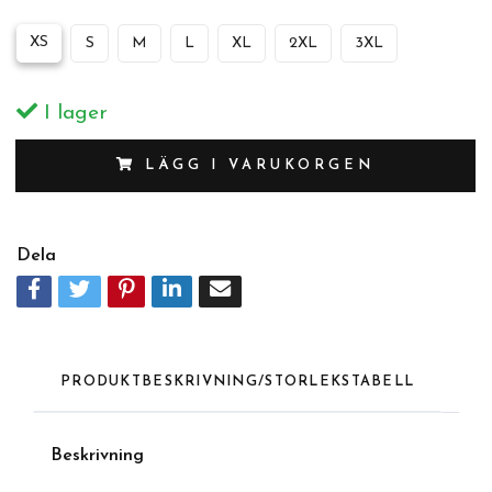
XS
S
M
L
XL
2XL
3XL
I lager
LÄGG I VARUKORGEN
Dela
PRODUKTBESKRIVNING/STORLEKSTABELL
Beskrivnin
g